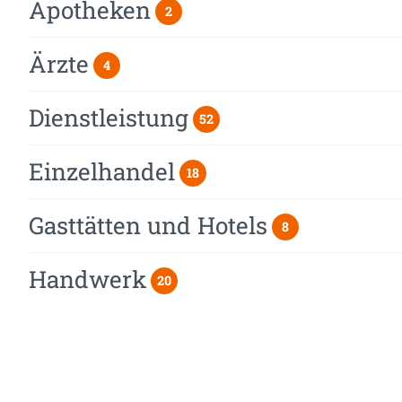
Apotheken
2
Ärzte
4
Dienstleistung
52
Einzelhandel
18
Gasttätten und Hotels
8
Handwerk
20