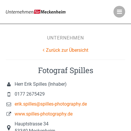
Meckenheimer Ve
UNTERNEHMEN
Zurück zur Übersicht
Fotograf Spilles
Herr Erik Spilles (Inhaber)
0177 2675429
erik.spilles@spilles-photography.de
www.spilles-photography.de
Hauptstrasse 34
53340 Meckenheim